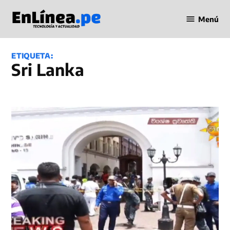
Saltar
Menú
al
Periodismo
contenido
en Línea
ETIQUETA:
Sri Lanka