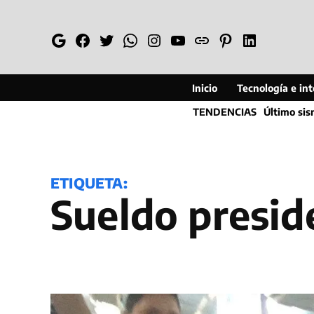
Saltar
al
Google
Facebook
Twitter
Whatsapp
Instagram
YouTube
Web
Pinterest
Linkedin
contenido
Inicio
Tecnología e inte
TENDENCIAS
Último si
ETIQUETA:
sueldo presid