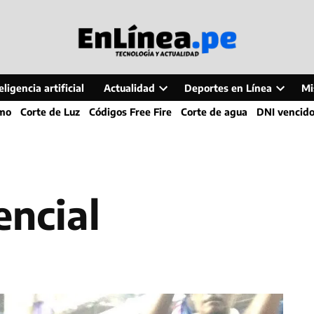
ligencia artificial
Actualidad
Deportes en Línea
Mi
Open
Open
smo
Corte de Luz
Códigos Free Fire
Corte de agua
DNI vencid
dropdown
dropdo
menu
menu
encial