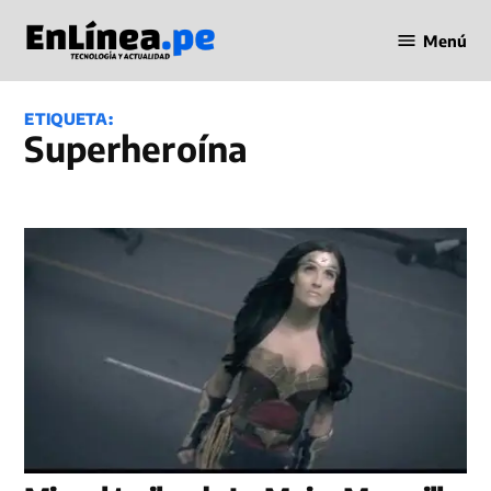
Saltar
Menú
al
Periodismo
contenido
en Línea
ETIQUETA:
superheroína