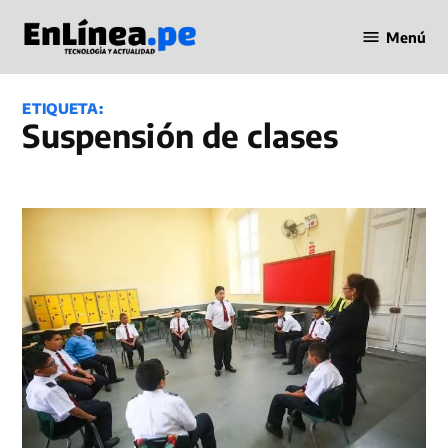
Saltar
Menú
al
Periodismo
contenido
en Línea
ETIQUETA:
suspensión de clases