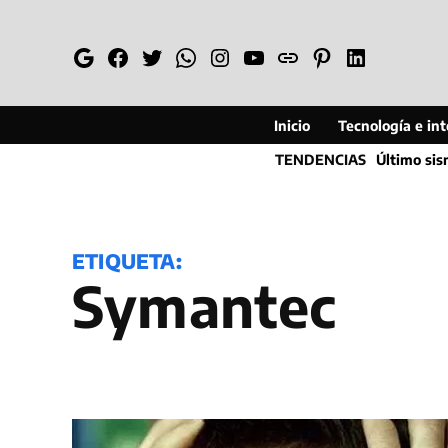
Saltar
al
Google
Facebook
Twitter
Whatsapp
Instagram
YouTube
Web
Pinterest
Linkedin
contenido
Inicio
Tecnología e inte
TENDENCIAS
Último si
ETIQUETA:
Symantec