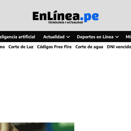
ligencia artificial
Actualidad
Deportes en Línea
Mi
Open
Open
smo
Corte de Luz
Códigos Free Fire
Corte de agua
DNI vencid
dropdown
dropdo
menu
menu