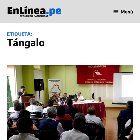
Saltar
Menú
al
Periodismo
contenido
en Línea
ETIQUETA:
tángalo