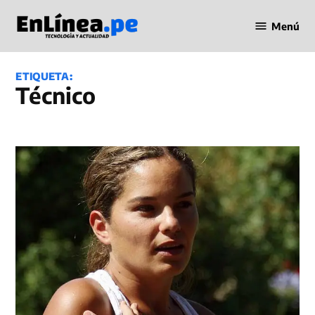
Saltar
Menú
al
Periodismo
contenido
en Línea
ETIQUETA:
técnico