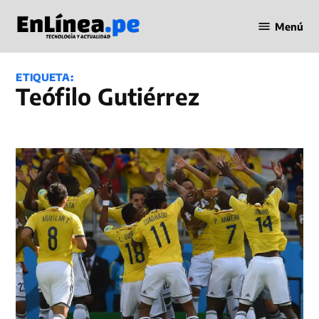
Saltar
Menú
al
Periodismo
contenido
en Línea
ETIQUETA:
Teófilo Gutiérrez