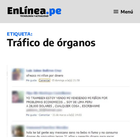
Saltar
Menú
al
Periodismo
contenido
en Línea
ETIQUETA:
Tráfico de órganos