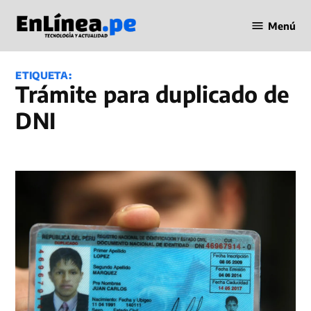
Saltar
Menú
al
Periodismo
contenido
en Línea
ETIQUETA:
trámite para duplicado de
DNI