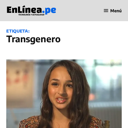
Saltar
Menú
al
Periodismo
contenido
en Línea
ETIQUETA:
transgenero