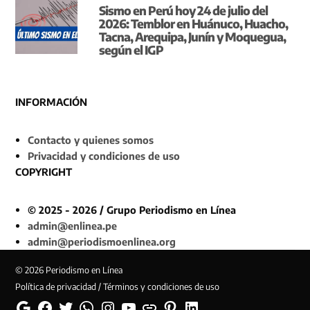
Sismo en Perú hoy 24 de julio del
2026: Temblor en Huánuco, Huacho,
Tacna, Arequipa, Junín y Moquegua,
según el IGP
INFORMACIÓN
Contacto y quienes somos
Privacidad y condiciones de uso
COPYRIGHT
© 2025 - 2026 / Grupo Periodismo en Línea
admin@enlinea.pe
admin@periodismoenlinea.org
© 2026 Periodismo en Línea
Política de privacidad / Términos y condiciones de uso
Google
Facebook
Twitter
Whatsapp
Instagram
YouTube
Web
Pinterest
Linkedin