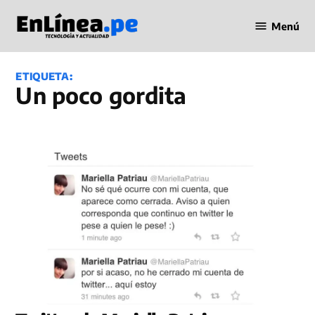
Saltar
Menú
al
Periodismo
contenido
en Línea
ETIQUETA:
Un poco gordita