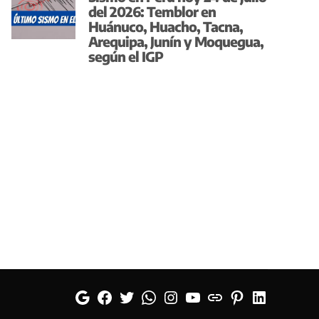
del 2026: Temblor en
Huánuco, Huacho, Tacna,
Arequipa, Junín y Moquegua,
según el IGP
Google
Facebook
Twitter
Whatsapp
Instagram
YouTube
Web
Pinterest
Linkedin