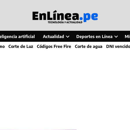
ligencia artificial
Actualidad
Deportes en Línea
Mi
Open
Open
smo
Corte de Luz
Códigos Free Fire
Corte de agua
DNI vencid
dropdown
dropdo
menu
menu