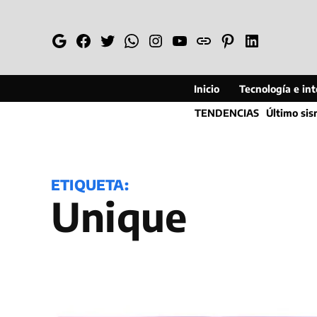
Saltar
al
Google
Facebook
Twitter
Whatsapp
Instagram
YouTube
Web
Pinterest
Linkedin
contenido
Inicio
Tecnología e inte
TENDENCIAS
Último si
ETIQUETA:
Unique