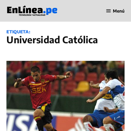
Saltar
Menú
al
Periodismo
contenido
en Línea
ETIQUETA:
Universidad Católica