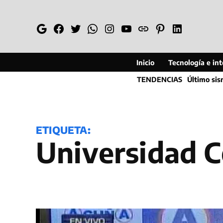
Saltar
al
Google
Facebook
Twitter
Whatsapp
Instagram
YouTube
Web
Pinterest
Linkedin
contenido
Inicio
Tecnología e inte
TENDENCIAS
Último si
ETIQUETA:
universidad