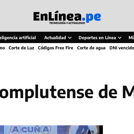
ligencia artificial
Actualidad
Deportes en Línea
Mi
Open
Open
smo
Corte de Luz
Códigos Free Fire
Corte de agua
DNI vencid
dropdown
dropdo
menu
menu
 Complutense de 