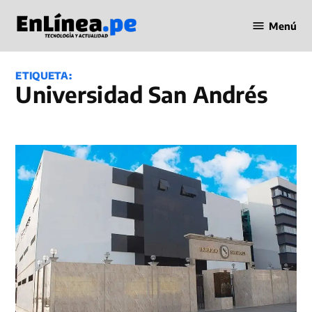
Saltar
Menú
al
Periodismo
contenido
en Línea
ETIQUETA:
Universidad San Andrés