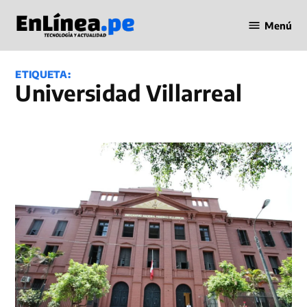
Saltar
Menú
al
Periodismo
contenido
en Línea
ETIQUETA:
Universidad Villarreal