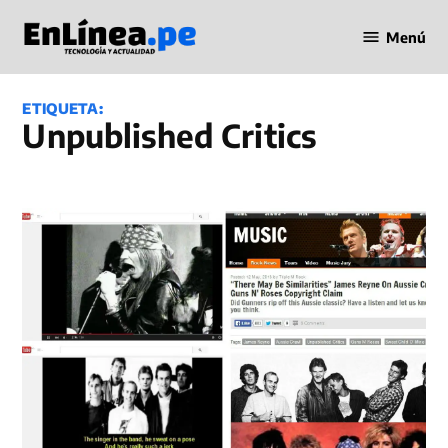
Saltar
Menú
al
Periodismo
contenido
en Línea
ETIQUETA:
Unpublished Critics