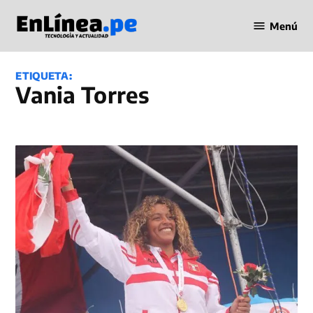
Saltar
Menú
al
Periodismo
contenido
en Línea
ETIQUETA:
Vania Torres