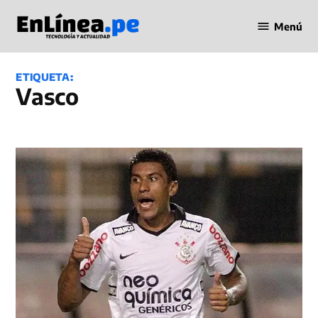
Saltar
Menú
al
Periodismo
contenido
en Línea
ETIQUETA:
Vasco