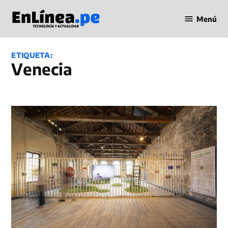
Saltar
Menú
al
Periodismo
contenido
en Línea
ETIQUETA:
Venecia