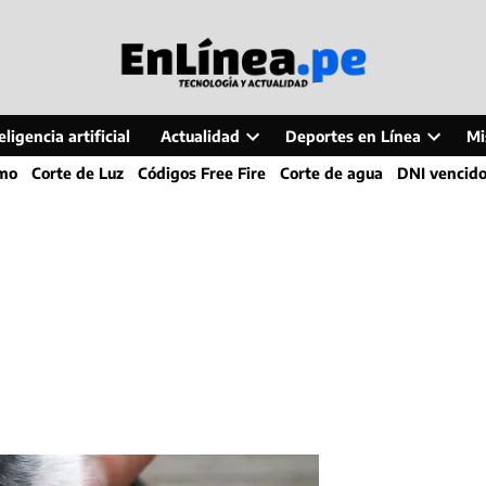
ligencia artificial
Actualidad
Deportes en Línea
Mi
Open
Open
smo
Corte de Luz
Códigos Free Fire
Corte de agua
DNI vencid
dropdown
dropdo
menu
menu