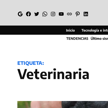
Saltar
al
Google
Facebook
Twitter
Whatsapp
Instagram
YouTube
Web
Pinterest
Linkedin
contenido
Inicio
Tecnología e inte
TENDENCIAS
Último si
ETIQUETA:
veterinaria