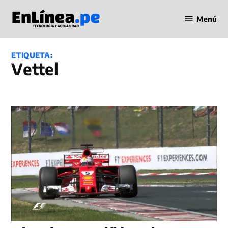
Saltar
Menú
al
Periodismo
contenido
en Línea
ETIQUETA:
Vettel