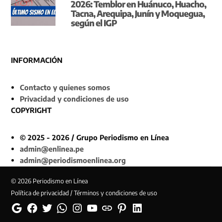
2026: Temblor en Huánuco, Huacho,
Tacna, Arequipa, Junín y Moquegua,
según el IGP
INFORMACIÓN
Contacto y quienes somos
Privacidad y condiciones de uso
COPYRIGHT
© 2025 - 2026 / Grupo Periodismo en Línea
admin@enlinea.pe
admin@periodismoenlinea.org
© 2026 Periodismo en Línea
Política de privacidad / Términos y condiciones de uso
Google
Facebook
Twitter
Whatsapp
Instagram
YouTube
Web
Pinterest
Linkedin