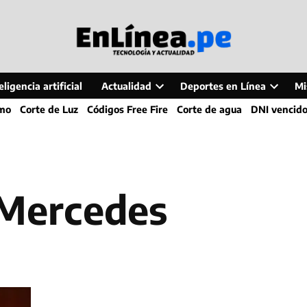
ligencia artificial
Actualidad
Deportes en Línea
Mi
Open
Open
smo
Corte de Luz
Códigos Free Fire
Corte de agua
DNI vencid
dropdown
dropdo
menu
menu
s Mercedes