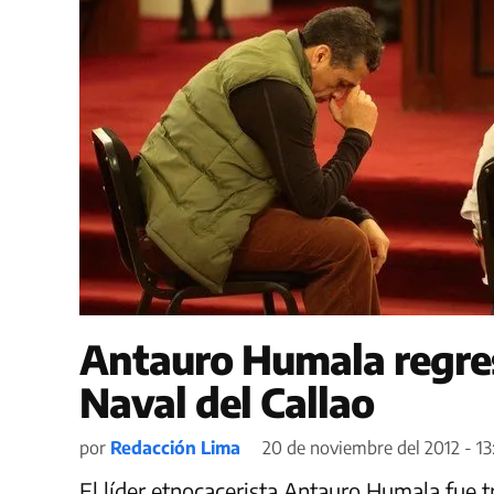
Antauro Humala regres
Naval del Callao
por
Redacción Lima
20 de noviembre del 2012 - 13
El líder etnocacerista Antauro Humala,fue tr