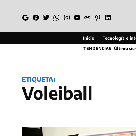
Saltar
al
Google
Facebook
Twitter
Whatsapp
Instagram
YouTube
Web
Pinterest
Linkedin
contenido
Inicio
Tecnología e inte
TENDENCIAS
Último si
ETIQUETA:
voleiball