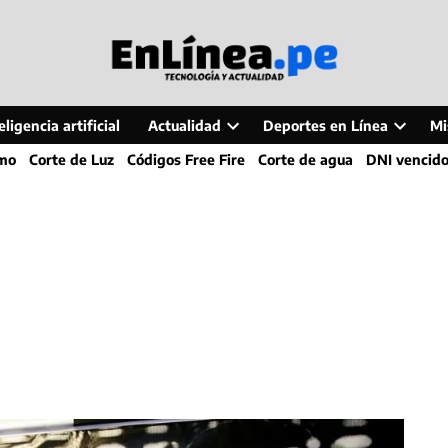
ligencia artificial
Actualidad
Deportes en Línea
Mi
Open
Open
smo
Corte de Luz
Códigos Free Fire
Corte de agua
DNI vencid
dropdown
dropdo
menu
menu