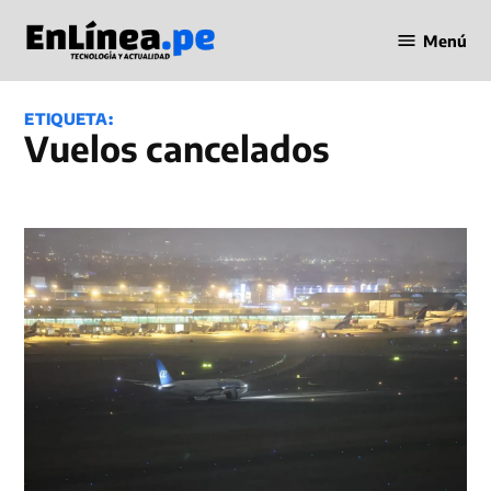
Saltar
Menú
al
Periodismo
contenido
en Línea
ETIQUETA:
vuelos cancelados