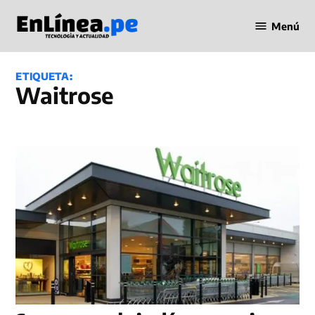
Saltar
Menú
al
Periodismo
contenido
en Línea
ETIQUETA:
Waitrose