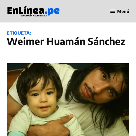
Saltar
Menú
al
Periodismo
contenido
en Línea
ETIQUETA:
Weimer Huamán Sánchez