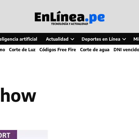
ligencia artificial
Actualidad
Deportes en Línea
Mi
Open
Open
smo
Corte de Luz
Códigos Free Fire
Corte de agua
DNI vencid
dropdown
dropdo
menu
menu
 show