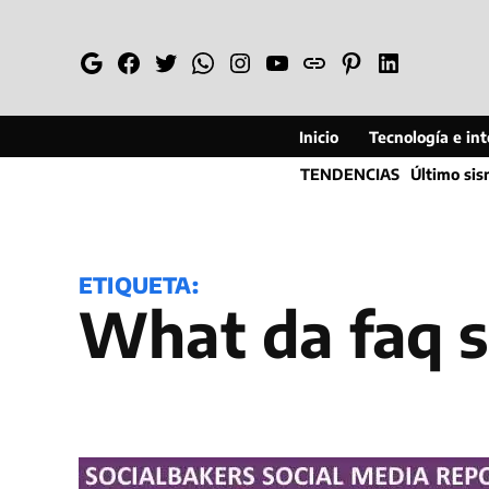
Saltar
al
Google
Facebook
Twitter
Whatsapp
Instagram
YouTube
Web
Pinterest
Linkedin
contenido
Inicio
Tecnología e inte
TENDENCIAS
Último si
ETIQUETA:
What da faq