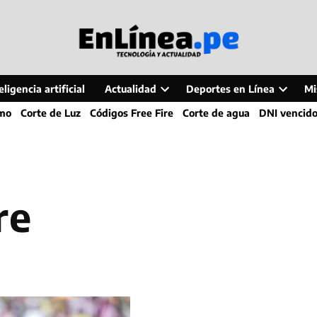
ligencia artificial
Actualidad
Deportes en Línea
Mi
Open
Open
smo
Corte de Luz
Códigos Free Fire
Corte de agua
DNI vencid
dropdown
dropdo
menu
menu
re