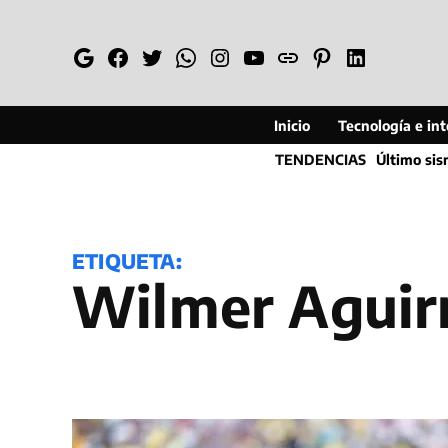
Saltar
al
Google
Facebook
Twitter
Whatsapp
Instagram
YouTube
Web
Pinterest
Linkedin
contenido
Inicio
Tecnología e inte
TENDENCIAS
Último si
ETIQUETA:
Wilmer Aguir