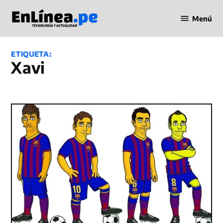
Saltar
Menú
al
Periodismo
contenido
en Línea
ETIQUETA:
Xavi