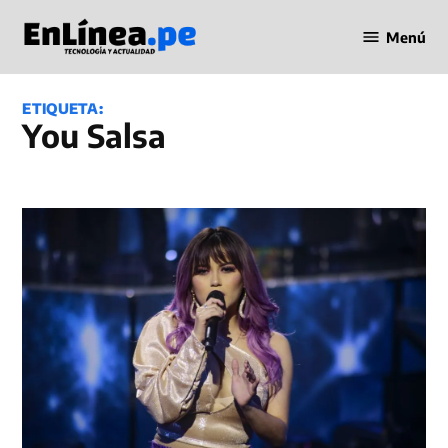
Saltar
Menú
al
Periodismo
contenido
en Línea
ETIQUETA:
You Salsa