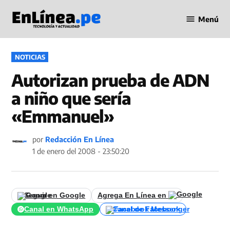
Saltar
Menú
al
Periodismo
contenido
en Línea
PUBLICADO
NOTICIAS
EN
Autorizan prueba de ADN
a niño que sería
«Emmanuel»
por
Redacción En Línea
1 de enero del 2008 - 23:50:20
Seguir en Google
Agrega En Línea en
Canal en WhatsApp
Canal de Facebook