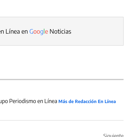
en Línea en
G
o
o
g
l
e
Noticias
upo Periodismo en Línea
Más de Redacción En Línea
Siguiente