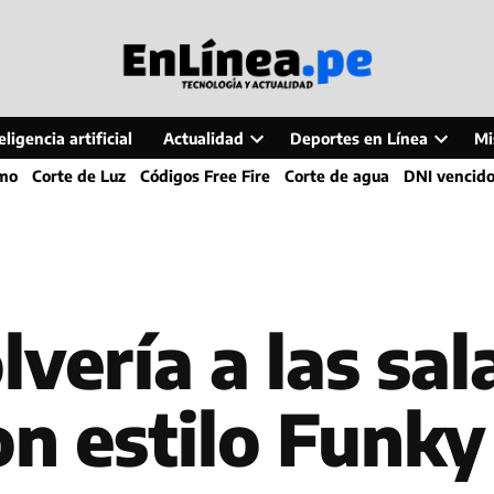
ligencia artificial
Actualidad
Deportes en Línea
Mi
Open
Open
smo
Corte de Luz
Códigos Free Fire
Corte de agua
DNI vencid
dropdown
dropdo
menu
menu
vería a las sal
on estilo Funky