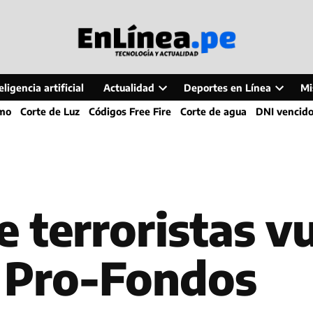
ligencia artificial
Actualidad
Deportes en Línea
Mi
Open
Open
smo
Corte de Luz
Códigos Free Fire
Corte de agua
DNI vencid
dropdown
dropdo
menu
menu
e terroristas vu
 Pro-Fondos