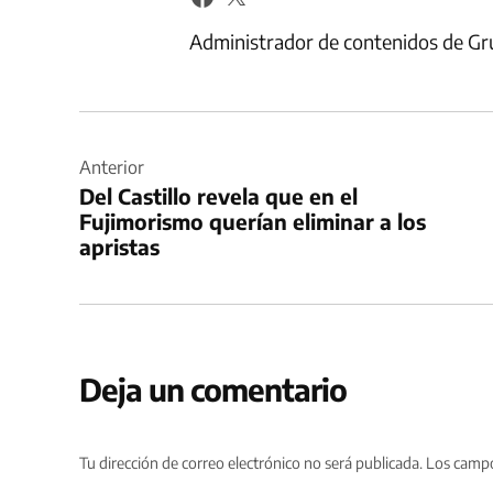
Administrador de contenidos de Gr
Navegación
de
Anterior
Del Castillo revela que en el
entradas
Fujimorismo querían eliminar a los
apristas
Deja un comentario
Tu dirección de correo electrónico no será publicada.
Los campo