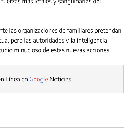
 fuerzas más letales y sanguinarias del
te las organizaciones de familiares pretendan
a, pero las autoridades y la inteligencia
estudio minucioso de estas nuevas acciones.
en Línea en
G
o
o
g
l
e
Noticias