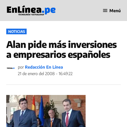
Saltar
Menú
al
Periodismo
contenido
en Línea
PUBLICADO
NOTICIAS
EN
Alan pide más inversiones
a empresarios españoles
por
Redacción En Línea
21 de enero del 2008 - 16:49:22