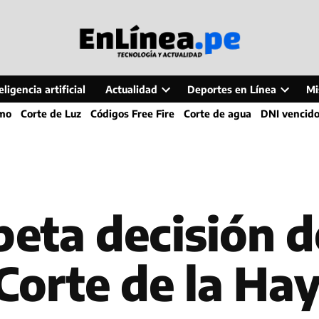
ligencia artificial
Actualidad
Deportes en Línea
Mi
Open
Open
smo
Corte de Luz
Códigos Free Fire
Corte de agua
DNI vencid
dropdown
dropdo
menu
menu
eta decisión d
 Corte de la Ha