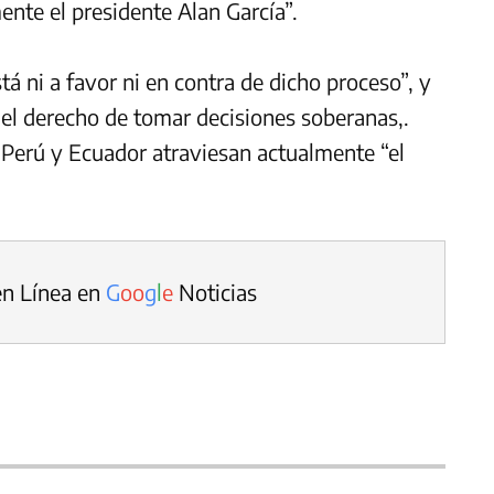
nte el presidente Alan García”.
á ni a favor ni en contra de dicho proceso”, y
el derecho de tomar decisiones soberanas,.
 Perú y Ecuador atraviesan actualmente “el
en Línea en
G
o
o
g
l
e
Noticias