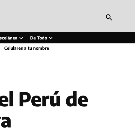
Open
Periodismo en Línea
Search
Inteligencia artificial, tecnología, tendencias,
actualidad y más
scelánea
De Todo
Open
Open
o
Celulares a tu nombre
wn
dropdown
dropdown
menu
menu
el Perú de
ya