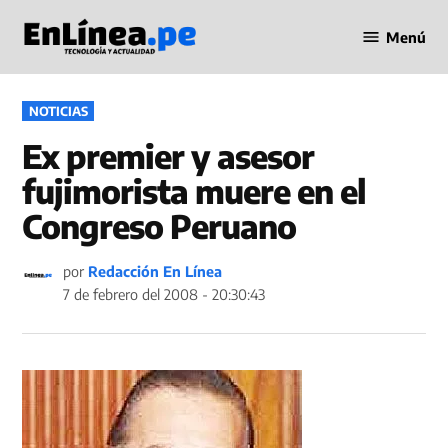
Saltar
Menú
al
Periodismo
contenido
en Línea
PUBLICADO
NOTICIAS
EN
Ex premier y asesor
fujimorista muere en el
Congreso Peruano
por
Redacción En Línea
7 de febrero del 2008 - 20:30:43