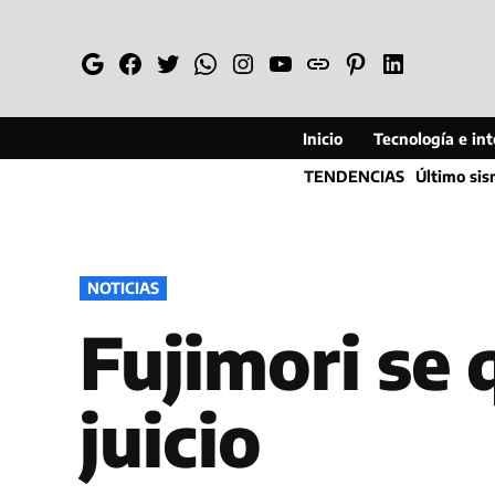
Saltar
al
Google
Facebook
Twitter
Whatsapp
Instagram
YouTube
Web
Pinterest
Linkedin
contenido
Inicio
Tecnología e inte
TENDENCIAS
Último si
PUBLICADO
NOTICIAS
EN
Fujimori se
juicio