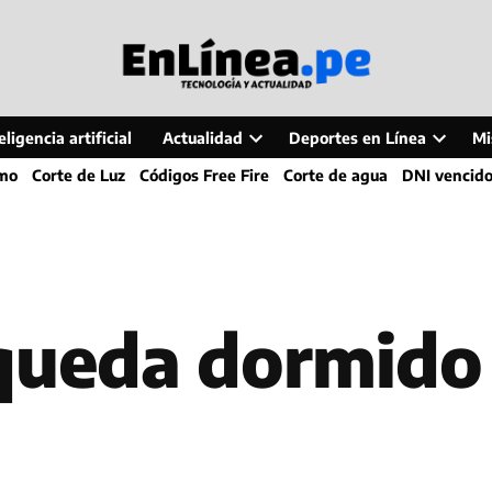
ligencia artificial
Actualidad
Deportes en Línea
Mi
Open
Open
smo
Corte de Luz
Códigos Free Fire
Corte de agua
DNI vencid
dropdown
dropdo
menu
menu
 queda dormido