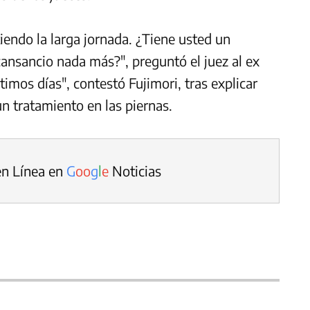
iendo la larga jornada. ¿Tiene usted un
ansancio nada más?", preguntó el juez al ex
imos días", contestó Fujimori, tras explicar
 tratamiento en las piernas.
en Línea en
G
o
o
g
l
e
Noticias