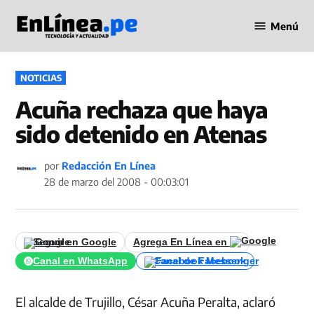
Saltar
Menú
al
Periodismo
contenido
en Línea
PUBLICADO
NOTICIAS
EN
Acuña rechaza que haya
sido detenido en Atenas
por
Redacción En Línea
28 de marzo del 2008 - 00:03:01
Seguir en Google
Agrega En Línea en
Canal en WhatsApp
Canal de Facebook
El alcalde de Trujillo, César Acuña Peralta, aclaró