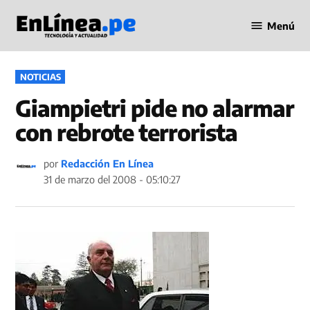
Saltar
Menú
al
Periodismo
contenido
en Línea
PUBLICADO
NOTICIAS
EN
Giampietri pide no alarmar
con rebrote terrorista
por
Redacción En Línea
31 de marzo del 2008 - 05:10:27