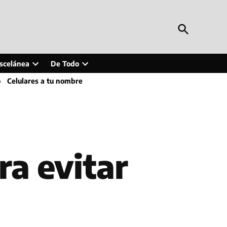
Open
Periodismo en Línea
Search
Inteligencia artificial, tecnología, tendencias,
actualidad y más
scelánea
De Todo
Open
Open
o
Celulares a tu nombre
wn
dropdown
dropdown
menu
menu
a evitar