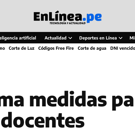
ligencia artificial
Actualidad
Deportes en Línea
Mi
Open
Open
smo
Corte de Luz
Códigos Free Fire
Corte de agua
DNI vencid
dropdown
dropdo
menu
menu
ma medidas par
 docentes