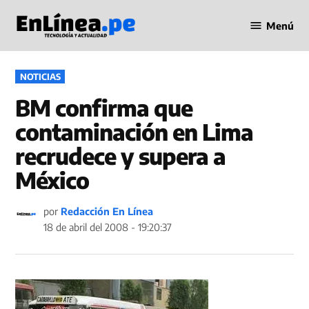
Saltar
Menú
al
Periodismo
contenido
en Línea
PUBLICADO
NOTICIAS
EN
BM confirma que
contaminación en Lima
recrudece y supera a
México
por
Redacción En Línea
18 de abril del 2008 - 19:20:37