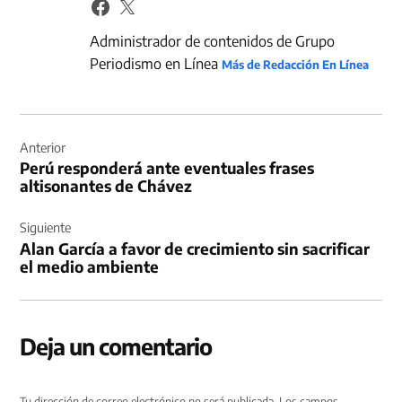
Administrador de contenidos de Grupo
Periodismo en Línea
Más de Redacción En Línea
Navegación
de
Anterior
Perú responderá ante eventuales frases
entradas
altisonantes de Chávez
Siguiente
Alan García a favor de crecimiento sin sacrificar
el medio ambiente
Deja un comentario
Tu dirección de correo electrónico no será publicada.
Los campos