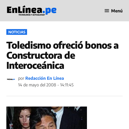
Saltar
Menú
al
Periodismo
contenido
en Línea
PUBLICADO
NOTICIAS
EN
Toledismo ofreció bonos a
Constructora de
Interoceánica
por
Redacción En Línea
14 de mayo del 2008 - 14:11:45