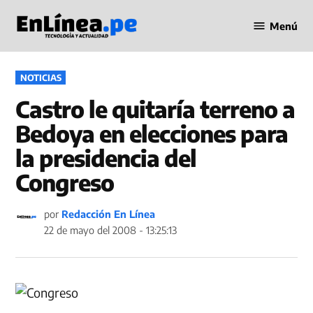
Saltar
Menú
al
Periodismo
contenido
en Línea
PUBLICADO
NOTICIAS
EN
Castro le quitaría terreno a
Bedoya en elecciones para
la presidencia del
Congreso
por
Redacción En Línea
22 de mayo del 2008 - 13:25:13