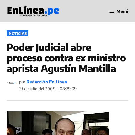
Saltar
Menú
al
Periodismo
contenido
en Línea
PUBLICADO
NOTICIAS
EN
Poder Judicial abre
proceso contra ex ministro
aprista Agustín Mantilla
por
Redacción En Línea
19 de julio del 2008 - 08:29:09