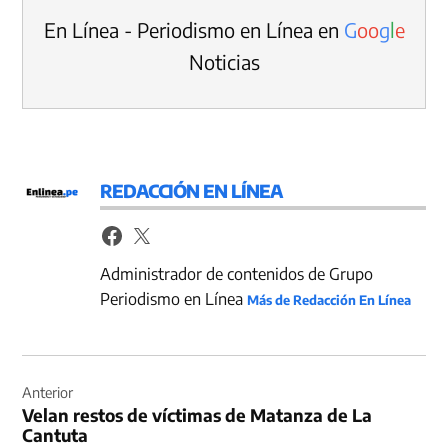
En Línea - Periodismo en Línea en
G
o
o
g
l
e
Noticias
REDACCIÓN EN LÍNEA
Administrador de contenidos de Grupo
Periodismo en Línea
Más de Redacción En Línea
Navegación
de
Anterior
Velan restos de víctimas de Matanza de La
entradas
Cantuta