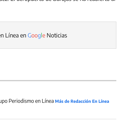
en Línea en
G
o
o
g
l
e
Noticias
upo Periodismo en Línea
Más de Redacción En Línea