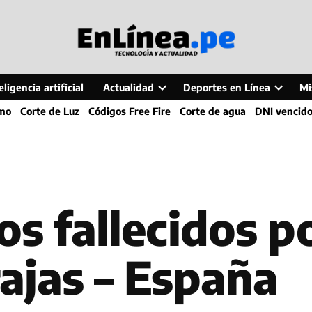
ligencia artificial
Actualidad
Deportes en Línea
Mi
Open
Open
smo
Corte de Luz
Códigos Free Fire
Corte de agua
DNI vencid
dropdown
dropdo
menu
menu
s fallecidos p
ajas – España