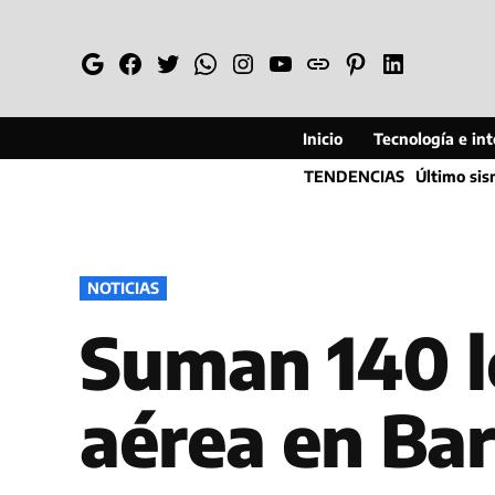
Saltar
al
Google
Facebook
Twitter
Whatsapp
Instagram
YouTube
Web
Pinterest
Linkedin
contenido
Inicio
Tecnología e inte
TENDENCIAS
Último si
PUBLICADO
NOTICIAS
EN
Suman 140 lo
aérea en Bar