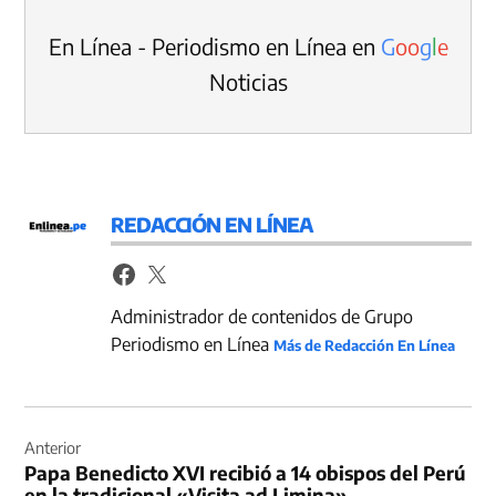
En Línea - Periodismo en Línea en
G
o
o
g
l
e
Noticias
REDACCIÓN EN LÍNEA
Administrador de contenidos de Grupo
Periodismo en Línea
Más de Redacción En Línea
Navegación
de
Anterior
Papa Benedicto XVI recibió a 14 obispos del Perú
entradas
en la tradicional «Visita ad Limina»