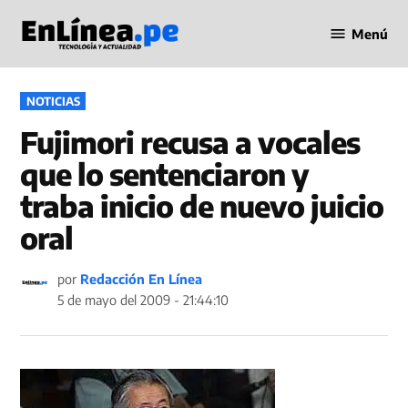
Saltar
Menú
al
Periodismo
contenido
en Línea
PUBLICADO
NOTICIAS
EN
Fujimori recusa a vocales
que lo sentenciaron y
traba inicio de nuevo juicio
oral
por
Redacción En Línea
5 de mayo del 2009 - 21:44:10