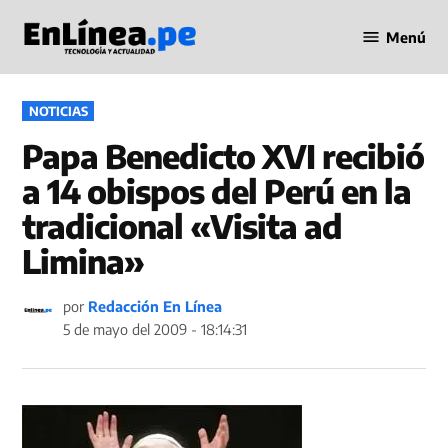
Saltar
Menú
al
Periodismo
contenido
en Línea
PUBLICADO
NOTICIAS
EN
Papa Benedicto XVI recibió
a 14 obispos del Perú en la
tradicional «Visita ad
Limina»
por
Redacción En Línea
5 de mayo del 2009 - 18:14:31