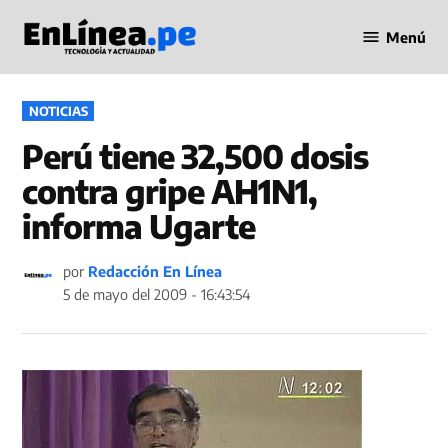
Saltar
Menú
al
Periodismo
contenido
en Línea
PUBLICADO
NOTICIAS
EN
Perú tiene 32,500 dosis
contra gripe AH1N1,
informa Ugarte
por
Redacción En Línea
5 de mayo del 2009 - 16:43:54